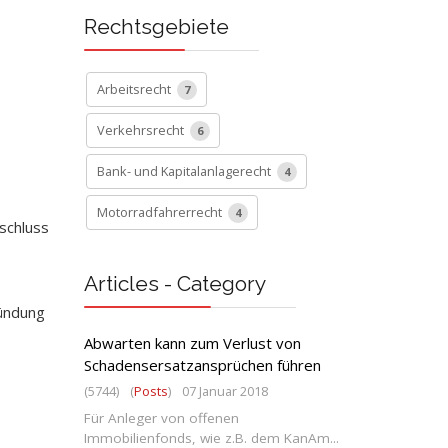
Rechtsgebiete
Arbeitsrecht
7
Verkehrsrecht
6
Bank- und Kapitalanlagerecht
4
Motorradfahrerrecht
4
schluss
Articles - Category
kündung
Abwarten kann zum Verlust von
Schadensersatzansprüchen führen
(5744)
(
Posts
)
07 Januar 2018
Für Anleger von offenen
Immobilienfonds, wie z.B. dem KanAm...